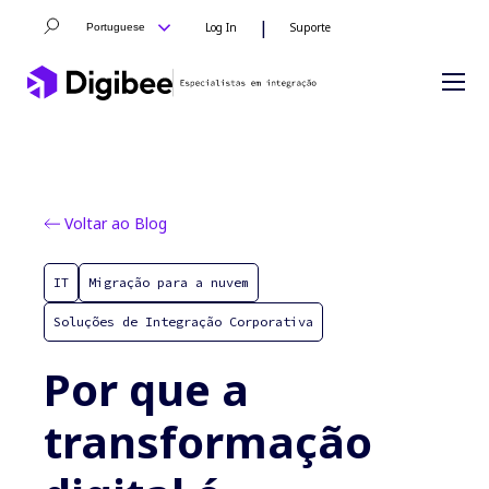
|
Log In
Suporte
Portuguese
Voltar ao Blog
IT
Migração para a nuvem
Soluções de Integração Corporativa
Por que a
transformação