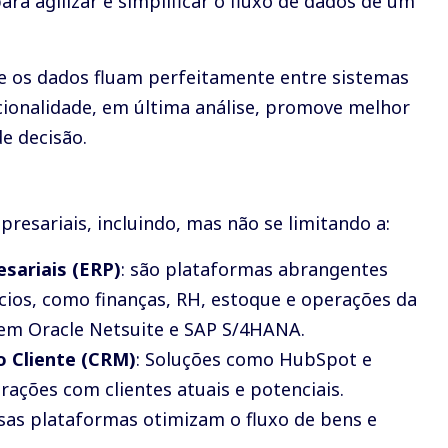
ra agilizar e simplificar o fluxo de dados de um
de os dados fluam perfeitamente entre sistemas
uncionalidade, em última análise, promove melhor
e decisão.
resariais, incluindo, mas não se limitando a:
sariais (ERP)
: são plataformas abrangentes
cios, como finanças, RH, estoque e operações da
em Oracle Netsuite e SAP S/4HANA.
 Cliente (
CRM
)
: Soluções como HubSpot e
rações com clientes atuais e potenciais.
ssas plataformas otimizam o fluxo de bens e