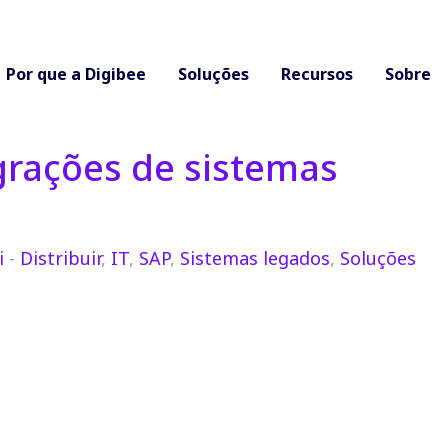
Por que a Digibee
Soluções
Recursos
Sobre
egrações de sistemas
i
-
Distribuir
,
IT
,
SAP
,
Sistemas legados
,
Soluções