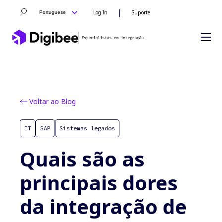
|
Log In
Suporte
Portuguese
Voltar ao Blog
IT
SAP
Sistemas legados
Quais são as
principais dores
da integração de