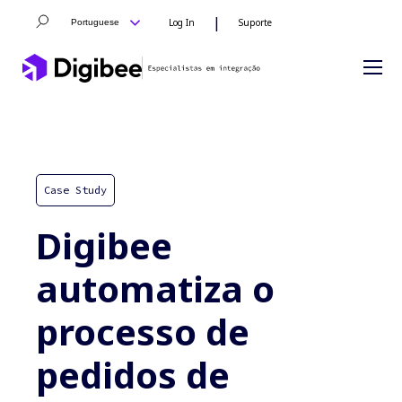
|
Log In
Suporte
Portuguese
Case Study
Digibee
automatiza o
processo de
pedidos de