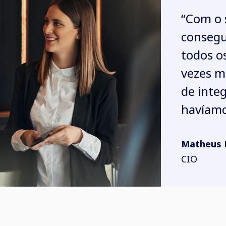
“Com o 
consegu
todos o
vezes m
de inte
havíamo
Matheus 
CIO