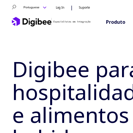
|
Log In
Suporte
Portuguese
Produto
Digibee par
hospitalida
e alimentos