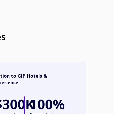
es
ation to GJP Hotels &
perience
$300K
100%