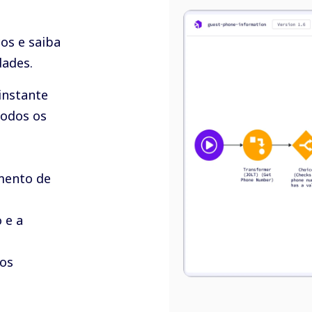
os e saiba
dades.
instante
todos os
mento de
 e a
os