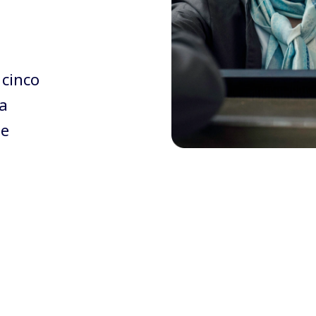
 cinco
a
 e