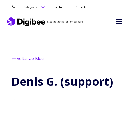
|
Log In
Suporte
Portuguese
Voltar ao Blog
Denis G. (support)
...