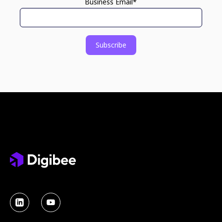
Business Email
*